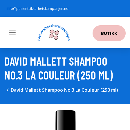
info@pasientsikkerhetskampanjen.no
BUTIKK
DAVID MALLETT SHAMPOO
NO.3 LA COULEUR (250 ML)
David Mallett Shampoo No.3 La Couleur (250 ml)