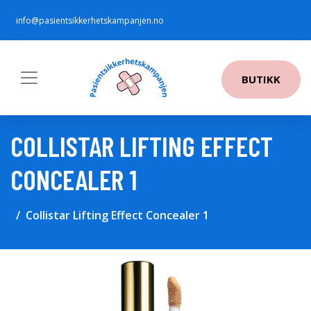
info@pasientsikkerhetskampanjen.no
BUTIKK
COLLISTAR LIFTING EFFECT
CONCEALER 1
Collistar Lifting Effect Concealer 1