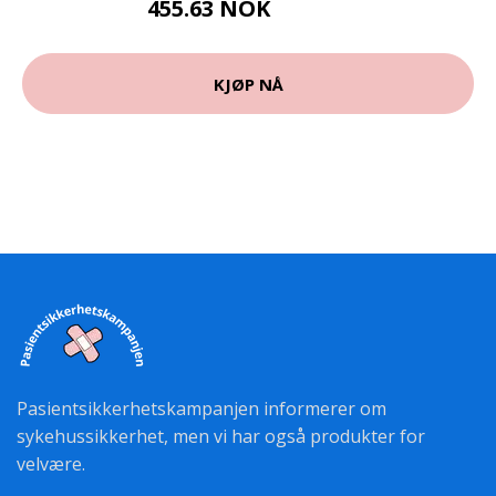
455.63 NOK
506.25 NOK
KJØP NÅ
Pasientsikkerhetskampanjen informerer om
sykehussikkerhet, men vi har også produkter for
velvære.