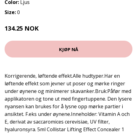
Color:
Ljus
Size:
0
134.25 NOK
179 NOK
KJØP NÅ
Korrigerende, løftende effekt.Alle hudtyper.Har en
løftende effekt som jevner ut poser og mørke ringer
under øynene og minimerer skavanker.Bruk:Påfør med
applikatoren og tone ut med fingertuppene. Den lysere
nyansen kan brukes for å lysne opp mørke partier i
ansiktet. F.eks under øynene.Inneholder: Vitamin A och
E, derivat av saccaromices cerevisiae, UV filter,
hyaluronsyra. 5ml Collistar Lifting Effect Concealer 1