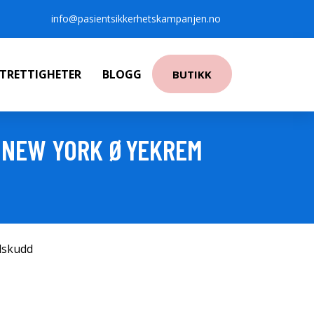
info@pasientsikkerhetskampanjen.no
NTRETTIGHETER
BLOGG
BUTIKK
E NEW YORK ØYEKREM
ilskudd