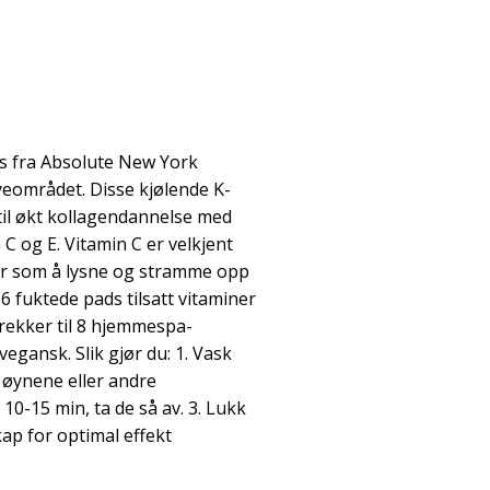
ds fra Absolute New York
øyeområdet. Disse kjølende K-
til økt kollagendannelse med
C og E. Vitamin C er velkjent
er som å lysne og stramme opp
 fuktede pads tilsatt vitaminer
rekker til 8 hjemmespa-
egansk. Slik gjør du: 1. Vask
 øynene eller andre
 10-15 min, ta de så av. 3. Lukk
ap for optimal effekt