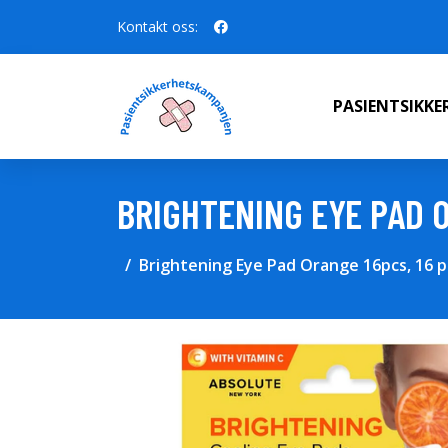
Kontakt oss:
PASIENTSIKK
BRIGHTENING EYE PAD 
Brightening Eye Pad Orange 16pcs, 16