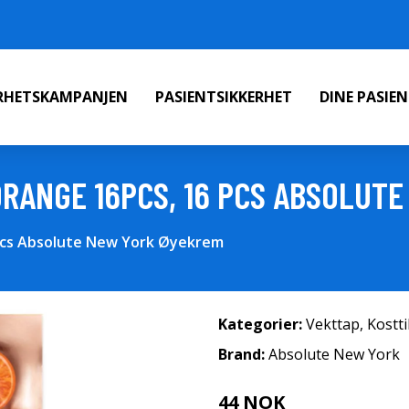
ERHETSKAMPANJEN
PASIENTSIKKERHET
DINE PASIE
ORANGE 16PCS, 16 PCS ABSOLUT
 pcs Absolute New York Øyekrem
Kategorier:
Vekttap
,
Kostt
Brand:
Absolute New York
44 NOK
59 NOK