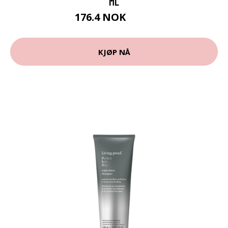
ML
176.4 NOK
196 NOK
KJØP NÅ