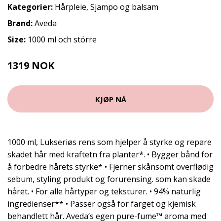
Kategorier:
Hårpleie
,
Sjampo og balsam
Brand:
Aveda
Size:
1000 ml och större
1319 NOK
1759 NOK
KJØP NÅ
1000 ml, Lukseriøs rens som hjelper å styrke og repare
skadet hår med kraftetn fra planter*. • Bygger bånd for
å forbedre hårets styrke* • Fjerner skånsomt overflødig
sebum, styling produkt og forurensing. som kan skade
håret. • For alle hårtyper og teksturer. • 94% naturlig
ingredienser** • Passer også for farget og kjemisk
behandlett hår. Aveda’s egen pure-fume™ aroma med