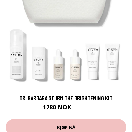
DR. BARBARA STURM THE BRIGHTENING KIT
1780 NOK
2225 NOK
KJØP NÅ