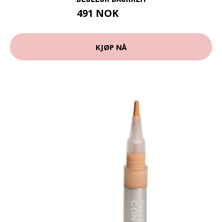
491 NOK
655 NOK
KJØP NÅ