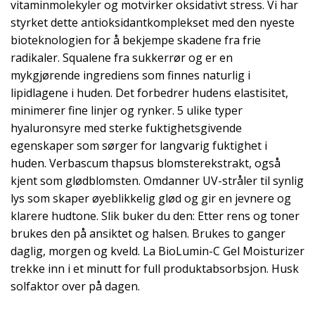
vitaminmolekyler og motvirker oksidativt stress. Vi har
styrket dette antioksidantkomplekset med den nyeste
bioteknologien for å bekjempe skadene fra frie
radikaler. Squalene fra sukkerrør og er en
mykgjørende ingrediens som finnes naturlig i
lipidlagene i huden. Det forbedrer hudens elastisitet,
minimerer fine linjer og rynker. 5 ulike typer
hyaluronsyre med sterke fuktighetsgivende
egenskaper som sørger for langvarig fuktighet i
huden. Verbascum thapsus blomsterekstrakt, også
kjent som glødblomsten. Omdanner UV-stråler til synlig
lys som skaper øyeblikkelig glød og gir en jevnere og
klarere hudtone. Slik buker du den: Etter rens og toner
brukes den på ansiktet og halsen. Brukes to ganger
daglig, morgen og kveld. La BioLumin-C Gel Moisturizer
trekke inn i et minutt for full produktabsorbsjon. Husk
solfaktor over på dagen.