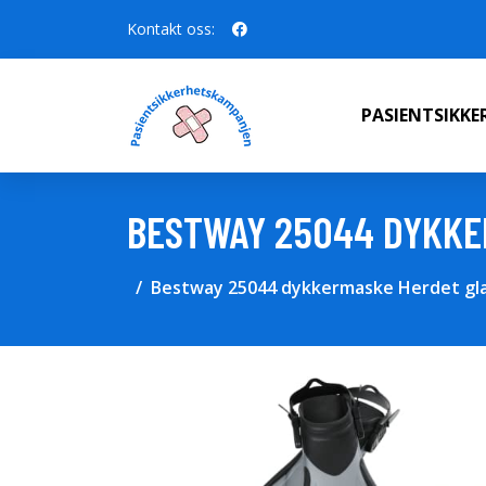
Kontakt oss:
PASIENTSIKK
BESTWAY 25044 DYKKE
Bestway 25044 dykkermaske Herdet gla