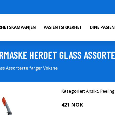
ERHETSKAMPANJEN
PASIENTSIKKERHET
DINE PASIE
RMASKE HERDET GLASS ASSORTE
ss Assorterte farger Voksne
Kategorier:
Ansikt
,
Peeling
421 NOK