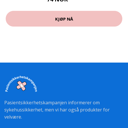
99 NOK
KJØP NÅ
Pasientsikkerhetskampanjen informerer om
sykehussikkerhet, men vi har også produkter for
velvære.