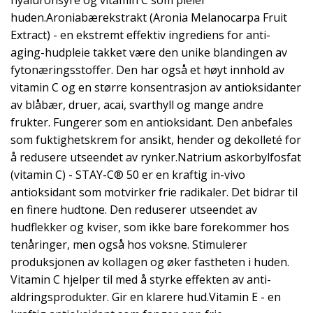
hyaluronsyre og vitamin C som pleier
huden.Aroniabærekstrakt (Aronia Melanocarpa Fruit
Extract) - en ekstremt effektiv ingrediens for anti-
aging-hudpleie takket være den unike blandingen av
fytonæringsstoffer. Den har også et høyt innhold av
vitamin C og en større konsentrasjon av antioksidanter
av blåbær, druer, acai, svarthyll og mange andre
frukter. Fungerer som en antioksidant. Den anbefales
som fuktighetskrem for ansikt, hender og dekolleté for
å redusere utseendet av rynker.Natrium askorbylfosfat
(vitamin C) - STAY-C® 50 er en kraftig in-vivo
antioksidant som motvirker frie radikaler. Det bidrar til
en finere hudtone. Den reduserer utseendet av
hudflekker og kviser, som ikke bare forekommer hos
tenåringer, men også hos voksne. Stimulerer
produksjonen av kollagen og øker fastheten i huden.
Vitamin C hjelper til med å styrke effekten av anti-
aldringsprodukter. Gir en klarere hud.Vitamin E - en