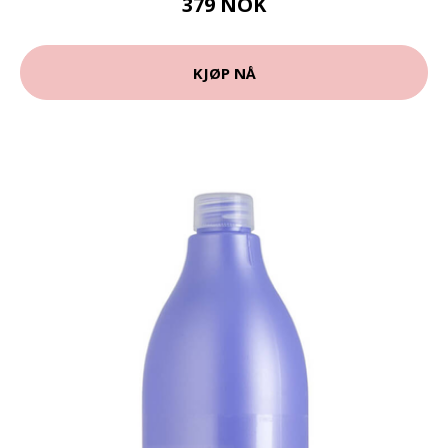
379 NOK
KJØP NÅ