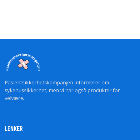
Pasientsikkerhetskampanjen informerer om
sykehussikkerhet, men vi har også produkter for
velvære.
LENKER