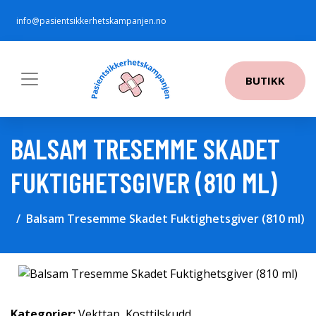
info@pasientsikkerhetskampanjen.no
BUTIKK
BALSAM TRESEMME SKADET
FUKTIGHETSGIVER (810 ML)
Balsam Tresemme Skadet Fuktighetsgiver (810 ml)
Kategorier:
Vekttap
,
Kosttilskudd