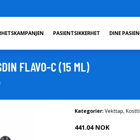
ERHETSKAMPANJEN
PASIENTSIKKERHET
DINE PASIE
DIN FLAVO-C (15 ML)
)
Kategorier:
Vekttap
,
Kostt
441.04 NOK
459 NOK