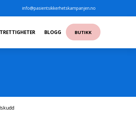
info@pasientsikkerhetskampanjen.no
NTRETTIGHETER
BLOGG
BUTIKK
ilskudd