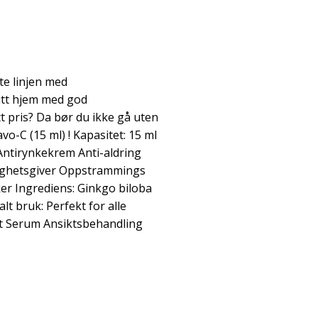
te linjen med
itt hjem med god
tt pris? Da bør du ikke gå uten
vo-C (15 ml) ! Kapasitet: 15 ml
Antirynkekrem Anti-aldring
tighetsgiver Oppstrammings
er Ingrediens: Ginkgo biloba
lt bruk: Perfekt for alle
nt Serum Ansiktsbehandling