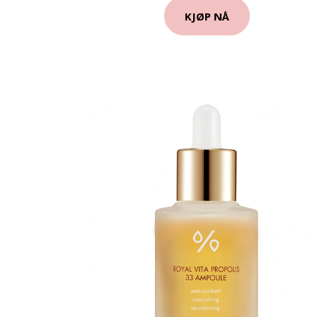
KJØP NÅ