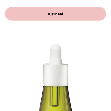
KJØP NÅ