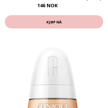
146 NOK
194 NOK
KJØP NÅ