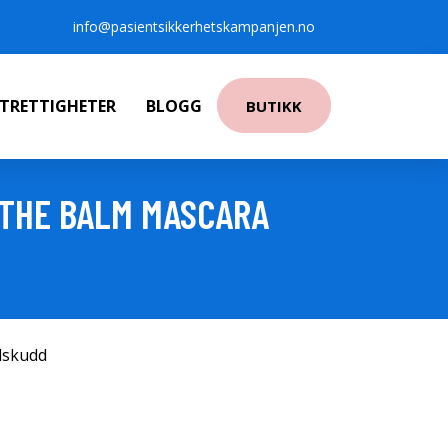
info@pasientsikkerhetskampanjen.no
NTRETTIGHETER
BLOGG
BUTIKK
 THE BALM MASCARA
ilskudd