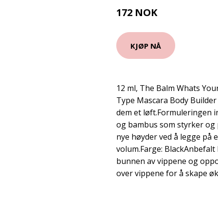
172 NOK
229 NOK
KJØP NÅ
12 ml, The Balm Whats Yo
Type Mascara Body Builder
dem et løft.Formuleringen i
og bambus som styrker og p
nye høyder ved å legge på e
volum.Farge: BlackAnbefalt
bunnen av vippene og oppov
over vippene for å skape øk