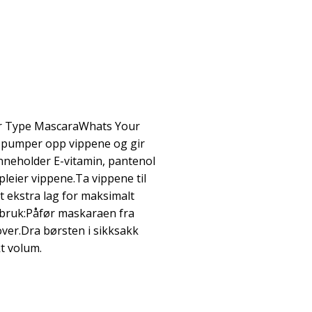
ur Type MascaraWhats Your
 pumper opp vippene og gir
nneholder E-vitamin, pantenol
leier vippene.Ta vippene til
t ekstra lag for maksimalt
 bruk:Påfør maskaraen fra
er.Dra børsten i sikksakk
t volum.