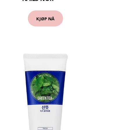
KJØP NÅ