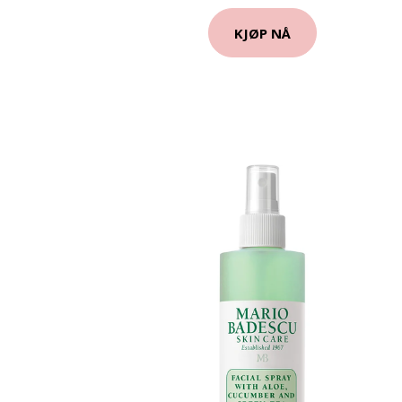
KJØP NÅ