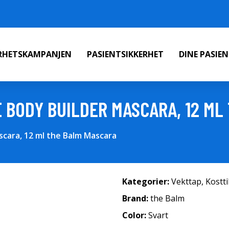
ERHETSKAMPANJEN
PASIENTSIKKERHET
DINE PASIE
 BODY BUILDER MASCARA, 12 ML
cara, 12 ml the Balm Mascara
Kategorier:
Vekttap
,
Kostt
Brand:
the Balm
Color:
Svart