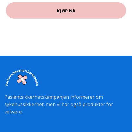
KJØP NÅ
Pasientsikkerhetskampanjen informerer om
sykehussikkerhet, men vi har også produkter for
velvære.