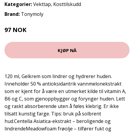
Kategorier:
Vekttap
,
Kosttilskudd
Brand:
Tonymoly
97 NOK
129 NOK
KJØP NÅ
120 ml, Gelkrem som lindrer og hydrerer huden.
Inneholder 50 % antioksidantrik vannmelonekstrakt
som er kjent for å være en utmerket kilde til vitamin A,
B6 og C, som gjenoppbygger og forynger huden. Lett
og raskt absorberende uten å føles klebrig. Er ikke
tilsatt kunstig farge. Tips: bruk på solbrent
hud.Centella Asiatica-ekstrakt – beroligende og
lindrendeMeadowfoam frøolje – tilfører fukt og