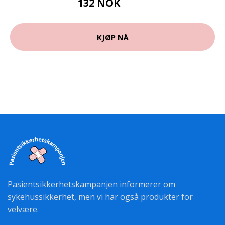
132 NOK
189 NOK
KJØP NÅ
Pasientsikkerhetskampanjen informerer om
sykehussikkerhet, men vi har også produkter for
velvære.