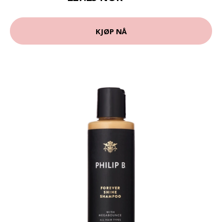
KJØP NÅ