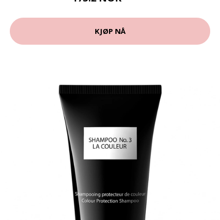
KJØP NÅ