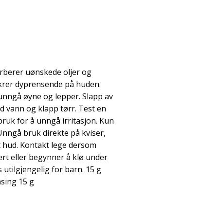
berer uønskede oljer og
krer dyprensende på huden.
, unngå øyne og lepper. Slapp av
ed vann og klapp tørr. Test en
ruk for å unngå irritasjon. Kun
 Unngå bruk direkte på kviser,
rt hud. Kontakt lege dersom
ert eller begynner å klø under
 utilgjengelig for barn. 15 g
nsing 15 g