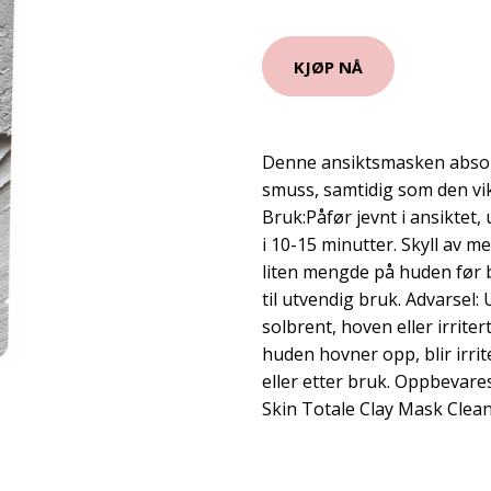
KJØP NÅ
Denne ansiktsmasken absor
smuss, samtidig som den vi
Bruk:Påfør jevnt i ansiktet
i 10-15 minutter. Skyll av m
liten mengde på huden før b
til utvendig bruk. Advarsel:
solbrent, hoven eller irrite
huden hovner opp, blir irrit
eller etter bruk. Oppbevares
Skin Totale Clay Mask Clea