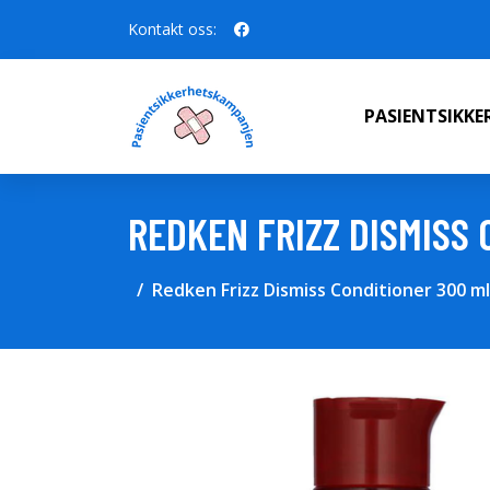
Kontakt oss:
PASIENTSIKK
REDKEN FRIZZ DISMISS
Redken Frizz Dismiss Conditioner 300 ml