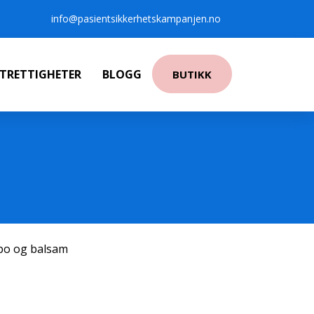
info@pasientsikkerhetskampanjen.no
NTRETTIGHETER
BLOGG
BUTIKK
po og balsam