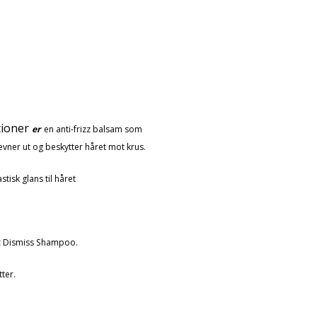
tioner
er
en anti-frizz balsam som
vner ut og beskytter håret mot krus.
stisk glans til håret
z Dismiss Shampoo.
tter.