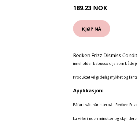
189.23 NOK
210.25 NOK
KJØP NÅ
Redken Frizz Dismiss Condi
inneholder babusso olje som både je
Produktet vil gi deilig mykhet og fanta
Applikasjon:
Påfør i vått hår etterpå
Redken Friz
La virke i noen minutter og
skyll dere