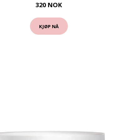
320 NOK
KJØP NÅ