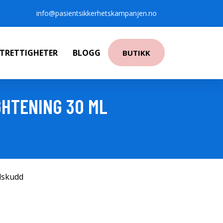
info@pasientsikkerhetskampanjen.no
NTRETTIGHETER
BLOGG
BUTIKK
GHTENING 30 ML
ilskudd