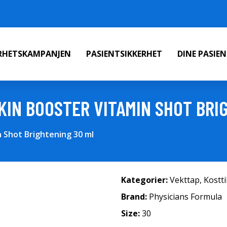
ERHETSKAMPANJEN
PASIENTSIKKERHET
DINE PASIE
KIN BOOSTER VITAMIN SHOT BRI
n Shot Brightening 30 ml
Kategorier:
Vekttap
,
Kostt
Brand:
Physicians Formula
Size:
30