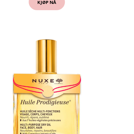
KJØP NÅ