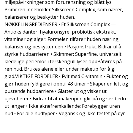
miljøpåvirkninger som forurensning og blått lys.
Primeren inneholder Silkscreen Complex, som nærer,
balanserer og beskytter huden.
NØKKELINGREDIENSER • Et Silkscreen Complex —
Antioksidanter, hyaluronsyre, probiotisk ekstrakt,
vitaminer og alger: Formelen tilfører huden næring,
balanser og beskytter den • Pasjonsfrukt: Bidrar til å
styrke hudbarrieren • Skimmer: Superfine, universelt
kledelige perlemor i ferskengull lyser oppPåføres på
ren hud. Brukes alene eller under makeup for å gi
glød.VIKTIGE FORDELER • Fylt med C-vitamin • Fukter og
gjør huden fyldigere i opptil 48 timer • Skaper en lett og
pustende hudbarriere • Glatter ut og visker ut
ujevnheter • Bidrar til at makeupen glir på og ser bedre
ut lenger • Ikke aknefremkallende: Forebygger uren
hud • For alle hudtyper • Vegansk og ikke testet på dyr