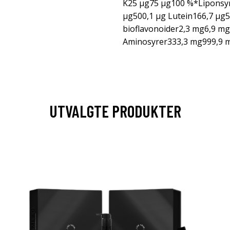
K25 µg75 µg100 %*Liponsy
µg500,1 µg Lutein166,7 µg5
bioflavonoider2,3 mg6,9 m
Aminosyrer333,3 mg999,9
UTVALGTE PRODUKTER