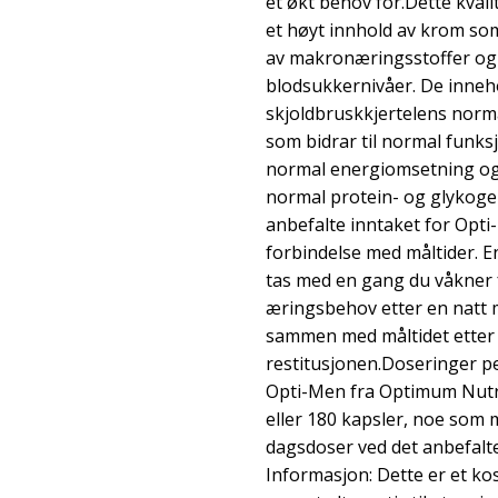
et økt behov for.Dette kvali
et høyt innhold av krom som
av makronæringsstoffer og
blodsukkernivåer. De inneho
skjoldbruskkjertelens norm
som bidrar til normal funks
normal energiomsetning og 
normal protein- og glykog
anbefalte inntaket for Opti
forbindelse med måltider. E
tas med en gang du våkner
æringsbehov etter en natt m
sammen med måltidet etter 
restitusjonen.Doseringer p
Opti-Men fra Optimum Nutri
eller 180 kapsler, noe som m
dagsdoser ved det anbefalte
Informasjon: Dette er et ko