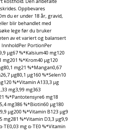
ert kosthold. Den anbefalte
rskrides. Oppbevares
Om du er under 18 år, gravid,
ller blir behandlet med
psøke lege før du bruker
eten av et variert og balansert
l) InnholdPer PortionPer
9,9 µg67 %*Kalsium40 mg120
1 mg201 %*Krom40 µg120
g80,1 mg21 %*Mangan0,67
6,7 µg80,1 µg160 %*Selen10
g120 %*Vitamin A133,3 µg
1,33 mg3,99 mg363
321 %*Pantotensyre6 mg18
5,4 mg386 %*Biotin60 µg180
9,9 µg200 %*Vitamin B123 µg9
5 mg281 %*Vitamin D3,3 µg9,9
α-TE0,03 mg α-TE0 %*Vitamin