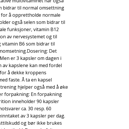
tative multivitaminet har også
 bidrar til normal omsettning
 for å opprettholde normale
lder også selen som bidrar til
ale funksjoner, vitamin B12
jon av nervesystemet og til
vitamin B6 som bidrar til
enomsetning.Dosering: Det
-Men er 3 kapsler om dagen i
n av kapslene kan med fordel
 for å dekke kroppens
ed faste. Å ta en kapsel
trening hjelper også med å øke
er forpakning: En forpakning
tion inneholder 90 kapsler
otsvarer ca. 30 resp. 60
inntaket av 3 kapsler per dag.
sttilskudd og bør ikke brukes