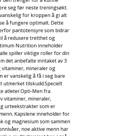
r den trenger for å kunne
ere seg før neste treningsøkt.
vanskelig for kroppen å gi alt
se å fungere optimalt. Dette
derfor pantotensyre som bidrar
til å redusere tretthet og
timum Nutrition inneholder
le spiller viktige roller for din
m det anbefalte inntaket av 3
g vitaminer, mineraler og
er vanskelig å få i seg bare
t utmerket tilskudd.Specielt
ge atleter.Opti-Men fra
 vitaminer, mineraler,
og urteekstrakter som er
e menn. Kapslene inneholder for
sink og magnesium som sammen
ronnivåer, noe aktive menn har