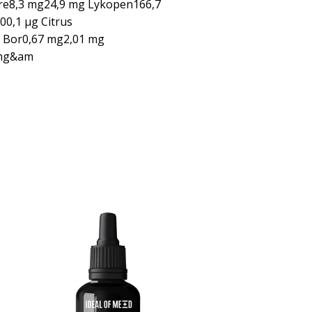
re8,3 mg24,9 mg Lykopen166,7
00,1 µg Citrus
g Bor0,67 mg2,01 mg
 mg&am