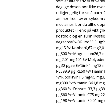
som et alternativ til et vari
daglige dosen bør ikke ove
utilgjengelig for små barn. 
ammer, lider av en sykdom e
medisiner, bør du alltid op
produktet. (Tenk på viktigh
kosthold og en sunn livssti
dagsdose%-DRIJod33,3 µg9
mg15 %*Kobber0,67 mg2,0
µg300 %*Magnesium26,7 m
mg2,01 mg101 %*Molybden2
µg30 µg55 %*Sink4 mg12 m
RE399,9 µg RE50 %*Tiamin
%*Riboflavin1,5 mg4,5 mg
mg300 %*Vitamin B61,8 mg
µg360 %*Folsyre133,3 µg39
µg360 %*Vitamin C75 mg22
µg198 %*Vitamin E0,01 mg 