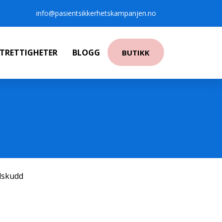
info@pasientsikkerhetskampanjen.no
NTRETTIGHETER
BLOGG
BUTIKK
ilskudd