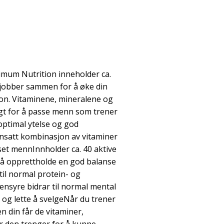
imum Nutrition inneholder ca.
 jobber sammen for å øke din
jon. Vitaminene, mineralene og
lgt for å passe menn som trener
optimal ytelse og god
nsatt kombinasjon av vitaminer
sset mennInnholder ca. 40 aktive
l å opprettholde en god balanse
til normal protein- og
syre bidrar til normal mental
og lette å svelgeNår du trener
en din får de vitaminer,