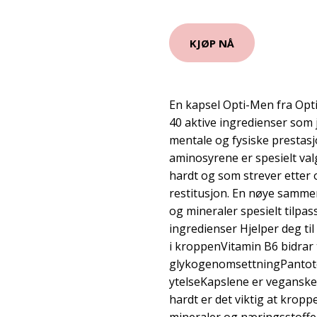
KJØP NÅ
En kapsel Opti-Men fra Opt
40 aktive ingredienser som
mentale og fysiske prestas
aminosyrene er spesielt va
hardt og som strever etter 
restitusjon. En nøye samme
og mineraler spesielt tilpa
ingredienser Hjelper deg ti
i kroppenVitamin B6 bidrar 
glykogenomsettningPantoten
ytelseKapslene er veganske 
hardt er det viktig at kropp