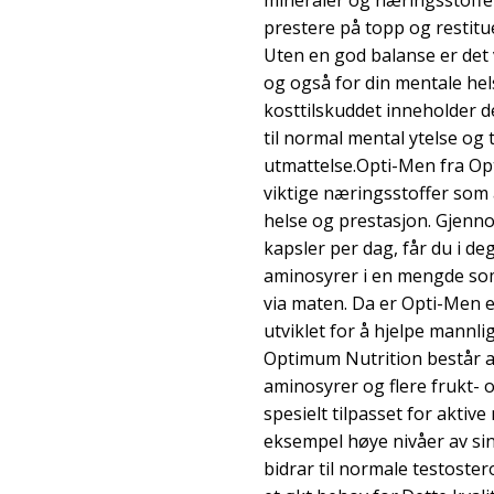
mineraler og næringsstoffe
prestere på topp og restitu
Uten en god balanse er det 
og også for din mentale hel
kosttilskuddet inneholder 
til normal mental ytelse og 
utmattelse.Opti-Men fra Op
viktige næringsstoffer som al
helse og prestasjon. Gjenno
kapsler per dag, får du i de
aminosyrer i en mengde som 
via maten. Da er Opti-Men e
utviklet for å hjelpe mannli
Optimum Nutrition består av
aminosyrer og flere frukt- 
spesielt tilpasset for aktiv
eksempel høye nivåer av 
bidrar til normale testoste