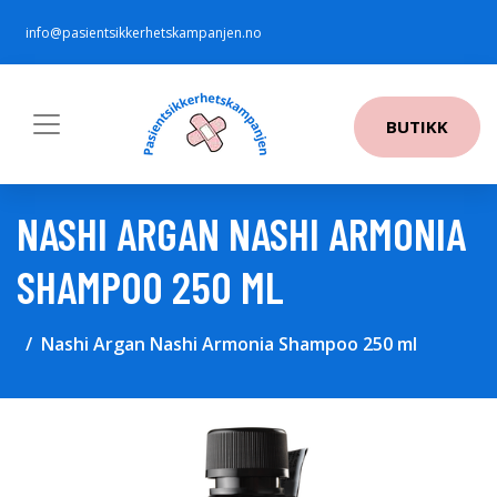
info@pasientsikkerhetskampanjen.no
BUTIKK
NASHI ARGAN NASHI ARMONIA
SHAMPOO 250 ML
Nashi Argan Nashi Armonia Shampoo 250 ml