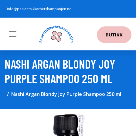
info@pasientsikkerhetskampanjen.no
BUTIKK
NASHI ARGAN BLONDY JOY
PURPLE SHAMPOO 250 ML
Nashi Argan Blondy Joy Purple Shampoo 250 ml