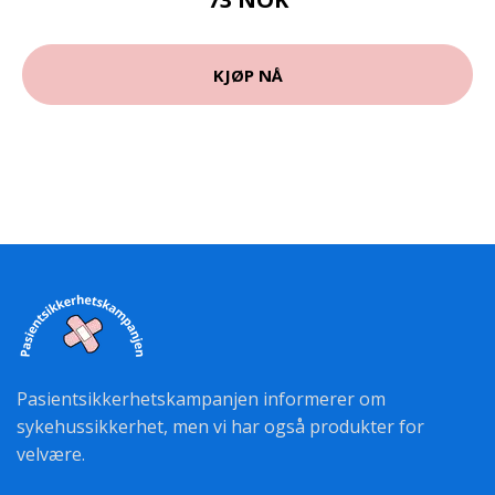
KJØP NÅ
Pasientsikkerhetskampanjen informerer om
sykehussikkerhet, men vi har også produkter for
velvære.