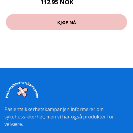
112.95 NOK
125.5 NOK
KJØP NÅ
Pasientsikkerhetskampanjen informerer om
sykehussikkerhet, men vi har også produkter for
velvære.