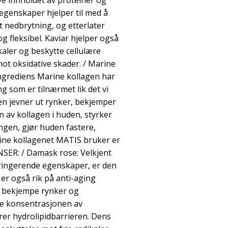
ye innholdet av proteiner og
egenskaper hjelper til med å
 nedbrytning, og etterlater
g fleksibel. Kaviar hjelper også
kaler og beskytte cellulære
t oksidative skader. / Marine
ingrediens Marine kollagen har
som er tilnærmet lik det vi
en jevner ut rynker, bekjemper
 av kollagen i huden, styrker
gen, gjør huden fastere,
arine kollagenet MATIS bruker er
ER: / Damask rose: Velkjent
tringerende egenskaper, er den
n er også rik på anti-aging
 å bekjempe rynker og
e konsentrasjonen av
drer hydrolipidbarrieren. Dens