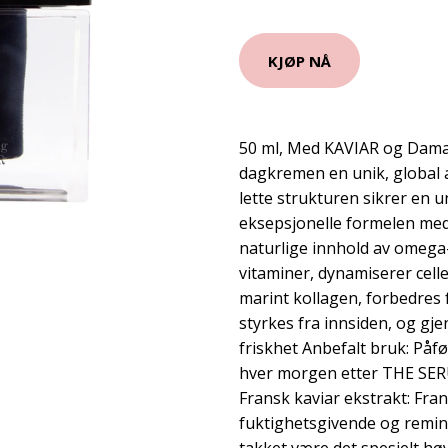
KJØP NÅ
50 ml, Med KAVIAR og Damas
dagkremen en unik, global a
lette strukturen sikrer en 
eksepsjonelle formelen med k
naturlige innhold av omega-
vitaminer, dynamiserer cell
marint kollagen, forbedres
styrkes fra innsiden, og gje
friskhet Anbefalt bruk: Påfø
hver morgen etter THE SE
Fransk kaviar ekstrakt: Fra
fuktighetsgivende og remi