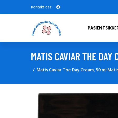
Kontakt oss:
PASIENTSIKK
MATIS CAVIAR THE DAY 
Matis Caviar The Day Cream, 50 ml Mat