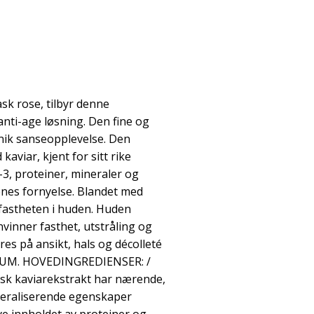
k rose, tilbyr denne
nti-age løsning. Den fine og
unik sanseopplevelse. Den
aviar, kjent for sitt rike
3, proteiner, mineraler og
enes fornyelse. Blandet med
 fastheten i huden. Huden
nvinner fasthet, utstråling og
res på ansikt, hals og décolleté
RUM. HOVEDINGREDIENSER: /
nsk kaviarekstrakt har nærende,
neraliserende egenskaper