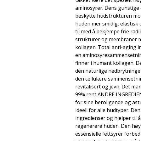
takket være det spesielt hø
aminosyrer. Dens gunstige 
beskytte hudstrukturen mot
huden mer smidig, elastisk o
til med å bekjempe frie radi
strukturer og membraner mo
kollagen: Total anti-aging 
en aminosyresammensetning 
finner i humant kollagen. D
den naturlige nedbrytningen
den cellulære sammensetnin
revitalisert og jevn. Det m
99% rent ANDRE INGREDIENS
for sine beroligende og as
ideell for alle hudtyper. De
ingredienser og hjelper til
regenerere huden. Den høy
essensielle fettsyrer forbe