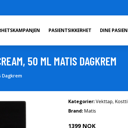
ERHETSKAMPANJEN
PASIENTSIKKERHET
DINE PASIE
CREAM, 50 ML MATIS DAGKREM
is Dagkrem
Kategorier:
Vekttap
,
Kostt
Brand:
Matis
1399 NOK