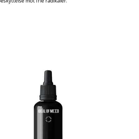
eskyttelse mot frie radikaler.