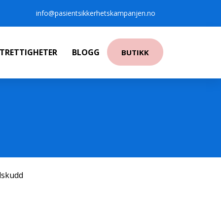
info@pasientsikkerhetskampanjen.no
NTRETTIGHETER
BLOGG
BUTIKK
ilskudd