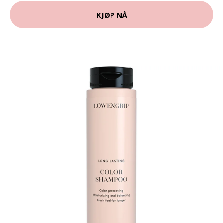
KJØP NÅ