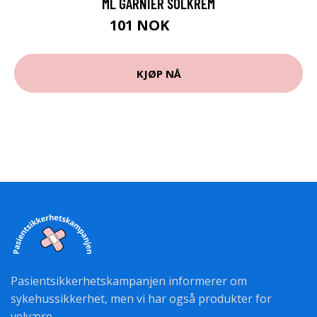
ML GARNIER SOLKREM
101 NOK
135 NOK
KJØP NÅ
Pasientsikkerhetskampanjen informerer om
sykehussikkerhet, men vi har også produkter for
velvære.