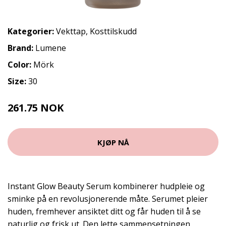
Kategorier:
Vekttap
,
Kosttilskudd
Brand:
Lumene
Color:
Mörk
Size:
30
261.75 NOK
349 NOK
KJØP NÅ
Instant Glow Beauty Serum kombinerer hudpleie og
sminke på en revolusjonerende måte. Serumet pleier
huden, fremhever ansiktet ditt og får huden til å se
naturlig og frisk ut. Den lette sammensetningen