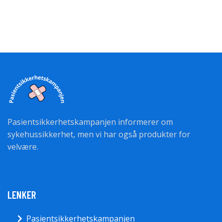
Pasientsikkerhetskampanjen informerer om
sykehussikkerhet, men vi har også produkter for
velvære.
LENKER
Pasientsikkerhetskampanjen