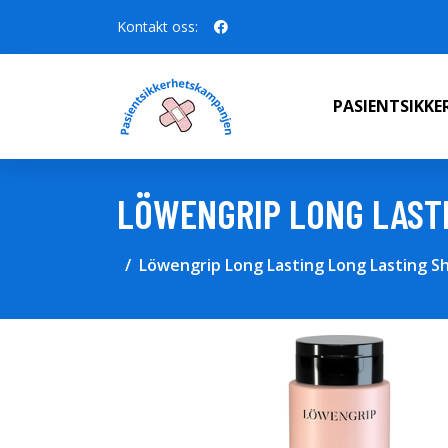
Kontakt oss:
PASIENTSIKK
LÖWENGRIP LONG LAST
Löwengrip Long Lasting Long Lasting S