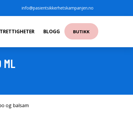
info@pasientsikkerhetskampanjen.no
NTRETTIGHETER
BLOGG
BUTIKK
0 ML
po og balsam