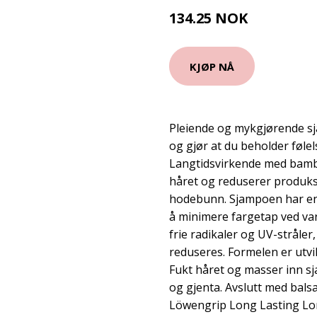
134.25 NOK
179 NOK
KJØP NÅ
Pleiende og mykgjørende s
og gjør at du beholder føle
Langtidsvirkende med bam
håret og reduserer produks
hodebunn. Sjampoen har en
å minimere fargetap ved va
frie radikaler og UV-stråler, 
reduseres. Formelen er utvi
Fukt håret og masser inn s
og gjenta. Avslutt med bals
Löwengrip Long Lasting Lo