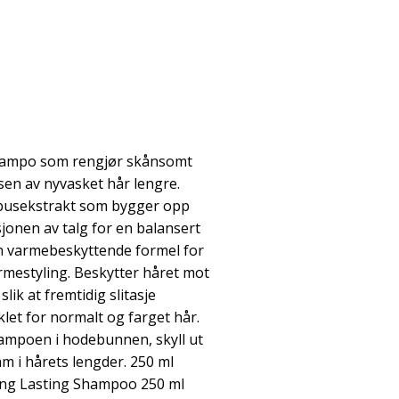
jampo som rengjør skånsomt
lsen av nyvasket hår lengre.
busekstrakt som bygger opp
jonen av talg for en balansert
 varmebeskyttende formel for
rmestyling. Beskytter håret mot
slik at fremtidig slitasje
klet for normalt og farget hår.
jampoen i hodebunnen, skyll ut
am i hårets lengder. 250 ml
ng Lasting Shampoo 250 ml