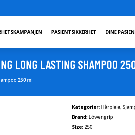
ERHETSKAMPANJEN
PASIENTSIKKERHET
DINE PASIE
ING LONG LASTING SHAMPOO 25
hampoo 250 ml
Kategorier:
Hårpleie
,
Sjam
Brand:
Löwengrip
Size:
250