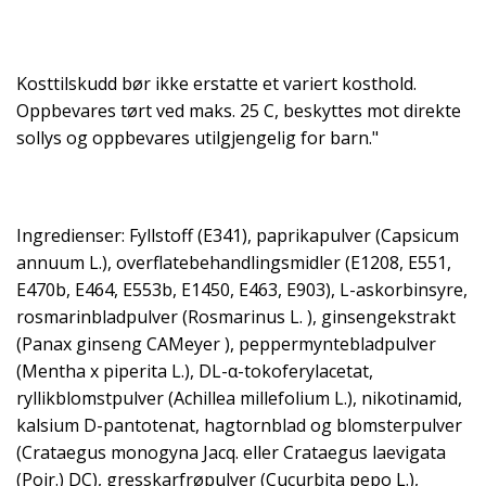
Kosttilskudd bør ikke erstatte et variert kosthold.
Oppbevares tørt ved maks. 25 C, beskyttes mot direkte
sollys og oppbevares utilgjengelig for barn."
Ingredienser: Fyllstoff (E341), paprikapulver (Capsicum
annuum L.), overflatebehandlingsmidler (E1208, E551,
E470b, E464, E553b, E1450, E463, E903), L-askorbinsyre,
rosmarinbladpulver (Rosmarinus L. ), ginsengekstrakt
(Panax ginseng CAMeyer ), peppermyntebladpulver
(Mentha x piperita L.), DL-α-tokoferylacetat,
ryllikblomstpulver (Achillea millefolium L.), nikotinamid,
kalsium D-pantotenat, hagtornblad og blomsterpulver
(Crataegus monogyna Jacq. eller Crataegus laevigata
(Poir.) DC), gresskarfrøpulver (Cucurbita pepo L.),