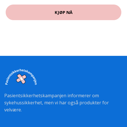
KJØP NÅ
Pasientsikkerhetskampanjen informerer om
sykehussikkerhet, men vi har også produkter for
velvære.