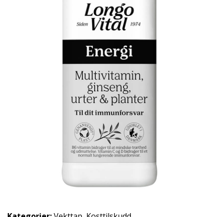
Kategorier:
Vekttap
,
Kosttilskudd