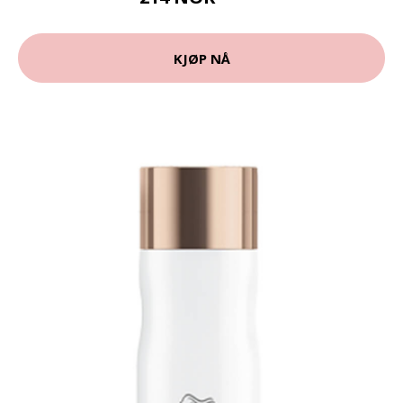
KJØP NÅ