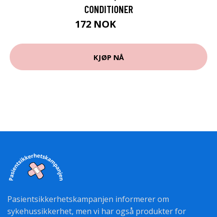
CONDITIONER
172 NOK
229 NOK
KJØP NÅ
Pasientsikkerhetskampanjen informerer om
sykehussikkerhet, men vi har også produkter for