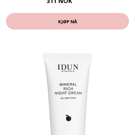
311 NOK
415 NOK
KJØP NÅ