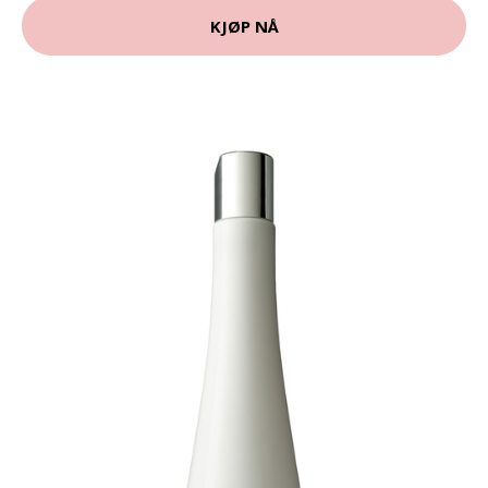
KJØP NÅ