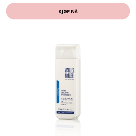
KJØP NÅ