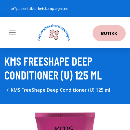
info@pasientsikkerhetskampanjen.no
BUTIKK
KMS FREESHAPE DEEP
CONDITIONER (U) 125 ML
KMS FreeShape Deep Conditioner (U) 125 ml