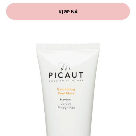
KJØP NÅ