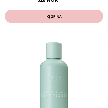
785 NOK
KJØP NÅ