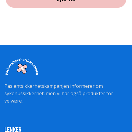
Pasientsikkerhetskampanjen informerer om
sykehussikkerhet, men vi har også produkter for
velvære.
LENKER