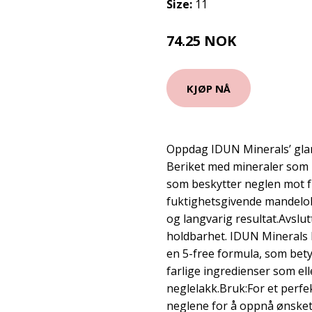
Size:
11
74.25 NOK
99 NOK
KJØP NÅ
Oppdag IDUN Minerals’ glan
Beriket med mineraler som 
som beskytter neglen mot fr
fuktighetsgivende mandelolj
og langvarig resultat.Avslu
holdbarhet. IDUN Minerals 
en 5-free formula, som betyr
farlige ingredienser som elle
neglelakk.Bruk:For et perfek
neglene for å oppnå ønsket 