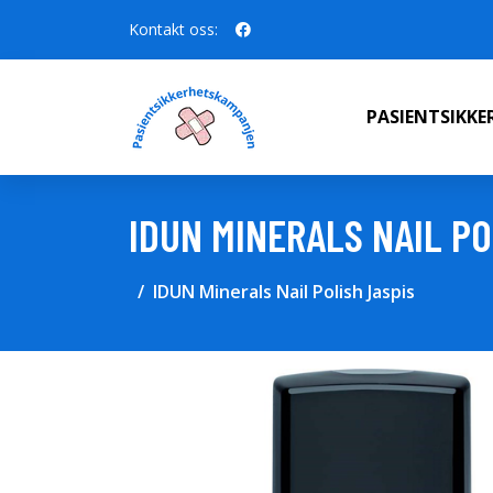
Kontakt oss:
PASIENTSIKK
IDUN MINERALS NAIL PO
IDUN Minerals Nail Polish Jaspis