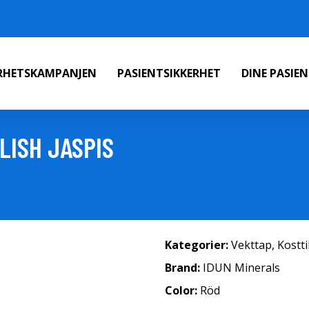
ERHETSKAMPANJEN
PASIENTSIKKERHET
DINE PASIE
LISH JASPIS
Kategorier:
Vekttap
,
Kostt
Brand:
IDUN Minerals
Color:
Röd