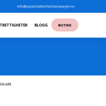
info@pasientsikkerhetskampanjen.no
NTRETTIGHETER
BLOGG
BUTIKK
ilskudd