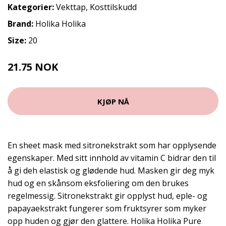
Kategorier:
Vekttap
,
Kosttilskudd
Brand:
Holika Holika
Size:
20
21.75 NOK
29 NOK
KJØP NÅ
En sheet mask med sitronekstrakt som har opplysende
egenskaper. Med sitt innhold av vitamin C bidrar den til
å gi deh elastisk og glødende hud. Masken gir deg myk
hud og en skånsom eksfoliering om den brukes
regelmessig. Sitronekstrakt gir opplyst hud, eple- og
papayaekstrakt fungerer som fruktsyrer som myker
opp huden og gjør den glattere. Holika Holika Pure