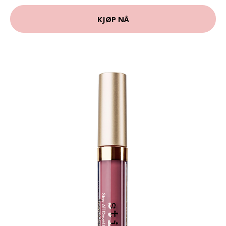
KJØP NÅ