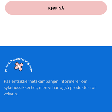
KJØP NÅ
Pasientsikkerhetskampanjen informerer om
sykehussikkerhet, men vi har også produkter for
velvære.