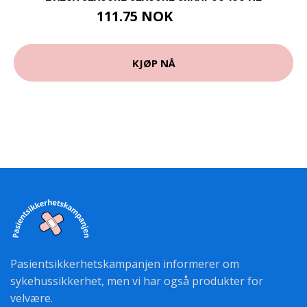
111.75 NOK
149 NOK
KJØP NÅ
Pasientsikkerhetskampanjen informerer om
sykehussikkerhet, men vi har også produkter for
velvære.