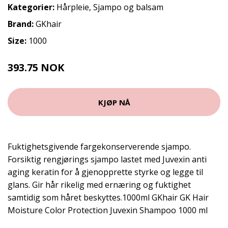
Kategorier:
Hårpleie
,
Sjampo og balsam
Brand:
GKhair
Size:
1000
393.75 NOK
525 NOK
KJØP NÅ
Fuktighetsgivende fargekonserverende sjampo.
Forsiktig rengjørings sjampo lastet med Juvexin anti
aging keratin for å gjenopprette styrke og legge til
glans. Gir hår rikelig med ernæring og fuktighet
samtidig som håret beskyttes.1000ml GKhair GK Hair
Moisture Color Protection Juvexin Shampoo 1000 ml