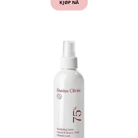
KJØP NÅ