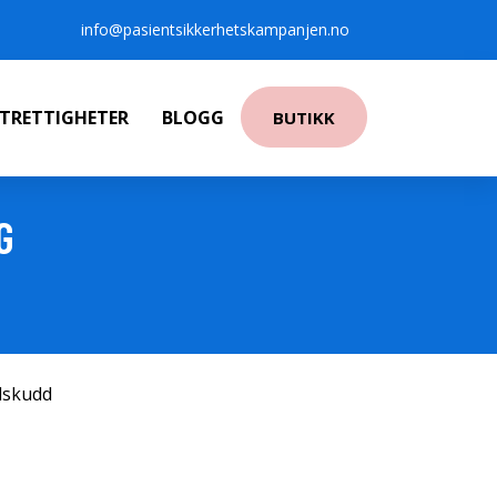
info@pasientsikkerhetskampanjen.no
NTRETTIGHETER
BLOGG
BUTIKK
G
ilskudd