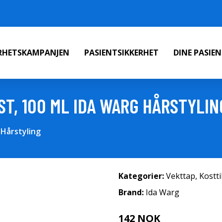
ERHETSKAMPANJEN
PASIENTSIKKERHET
DINE PASIE
ST, 100 ML IDA WARG HÅRSTYLIN
 Hårstyling
Kategorier:
Vekttap
,
Kostt
Brand:
Ida Warg
142 NOK
189 NOK