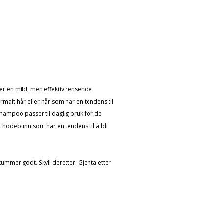
r en mild, men effektiv rensende
malt hår eller hår som har en tendens til
Shampoo passer til daglig bruk for de
er hodebunn som har en tendens til å bli
skummer godt. Skyll deretter. Gjenta etter