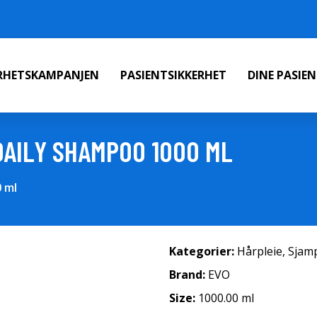
ERHETSKAMPANJEN
PASIENTSIKKERHET
DINE PASIE
AILY SHAMPOO 1000 ML
 ml
Kategorier:
Hårpleie
,
Sjam
Brand:
EVO
Size:
1000.00 ml