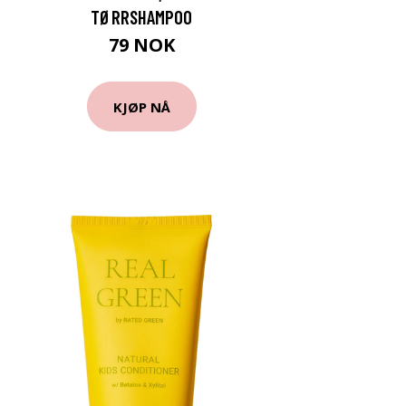
TØRRSHAMPOO
79 NOK
KJØP NÅ