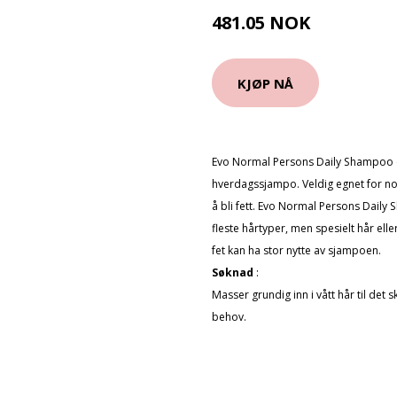
481.05 NOK
534.5 NOK
KJØP NÅ
Evo Normal Persons Daily Shampoo e
hverdagssjampo. Veldig egnet for nor
å bli fett. Evo Normal Persons Daily 
fleste hårtyper, men spesielt hår ell
fet kan ha stor nytte av sjampoen.
Søknad
:
Masser grundig inn i vått hår til det 
behov.