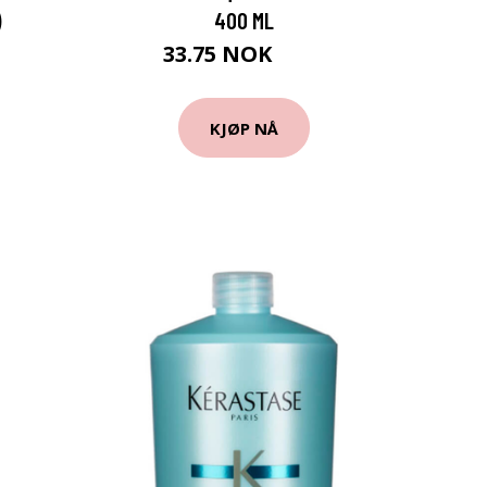
)
400 ML
33.75 NOK
45 NOK
KJØP NÅ