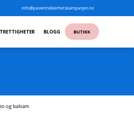
info@pasientsikkerhetskampanjen.no
NTRETTIGHETER
BLOGG
BUTIKK
po og balsam