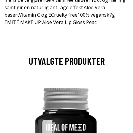
mens de velgjørende vitaminee tilfører fukt og næring
samt gir en naturlig anti-age effekt.Aloe Vera-
basertVitamin C og ECruelty free100% vegansk7g
EMITÉ MAKE UP Aloe Vera Lip Gloss Peac
UTVALGTE PRODUKTER