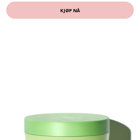
KJØP NÅ