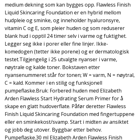
medium dekning som kan bygges opp. Flawless Finish
Liquid Skincaring Foundation er en hybrid mellom
hudpleie og sminke, og inneholder hyaluronsyre,
vitamin C og E, som pleier huden og som reduserer
blank hud i opptil 24 timer selv i varme og fuktighet.
Legger seg ikke i porer eller fine linjer. Ikke-
komedogen (tetter ikke porene) og er dermatologisk
testet.Tilgjengelig i 25 utvalgte nyanser i varme,
nøytrale og kalde toner. Bokstaven etter
nyansenummeret står for tonen; W = varm, N = nøytral,
C = kald. Kommer i en stilig og funksjonell
pumpeflaske.Bruk: Forbered huden med Elizabeth
Arden Flawless Start Hydrating Serum Primer for å
skape en glatt hudoverflate. Påfør deretter Flawless
Finish Liquid Skincaring Foundation med fingertuppene
eller en sminkekost/svamp. Start i midten av ansiktet
og jobb deg utover. Byggbar etter behov.
Pumpeflaske.30 ml Elizabeth Arden Flawless Finish