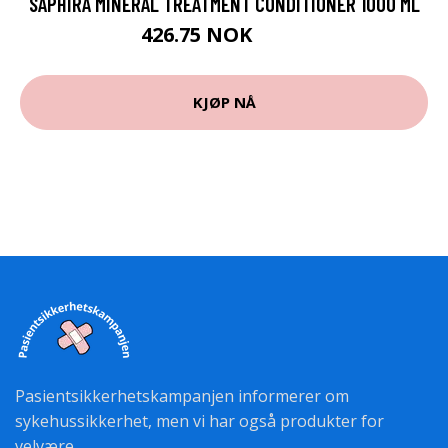
SAPHIRA MINERAL TREATMENT CONDITIONER 1000 ML
426.75 NOK
569 NOK
KJØP NÅ
Pasientsikkerhetskampanjen informerer om
sykehussikkerhet, men vi har også produkter for
velvære.