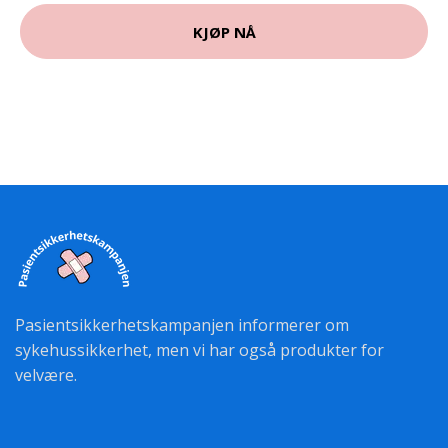
KJØP NÅ
Pasientsikkerhetskampanjen informerer om
sykehussikkerhet, men vi har også produkter for
velvære.