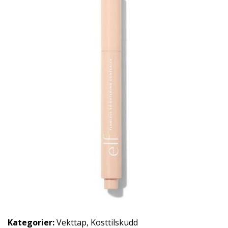
Kategorier:
Vekttap
,
Kosttilskudd