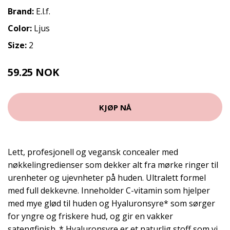
Brand:
E.l.f.
Color:
Ljus
Size:
2
59.25 NOK
115 NOK
KJØP NÅ
Lett, profesjonell og vegansk concealer med
nøkkelingredienser som dekker alt fra mørke ringer til
urenheter og ujevnheter på huden. Ultralett formel
med full dekkevne. Inneholder C-vitamin som hjelper
med mye glød til huden og Hyaluronsyre* som sørger
for yngre og friskere hud, og gir en vakker
satengfinish. * Hyaluronsyre er et naturlig stoff som vi