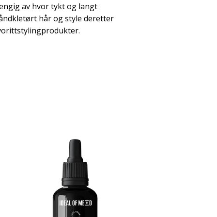
hengig av hvor tykt og langt
 håndkletørt hår og style deretter
orittstylingprodukter.