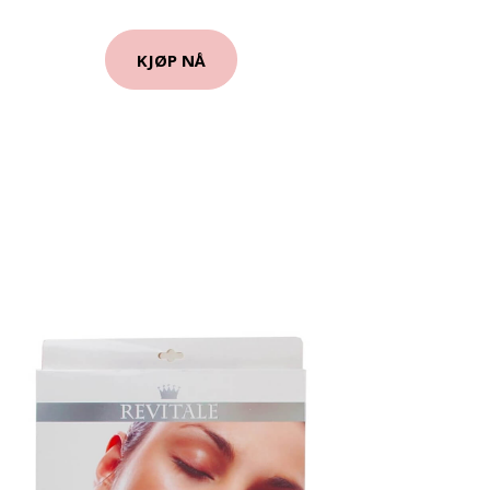
KJØP NÅ