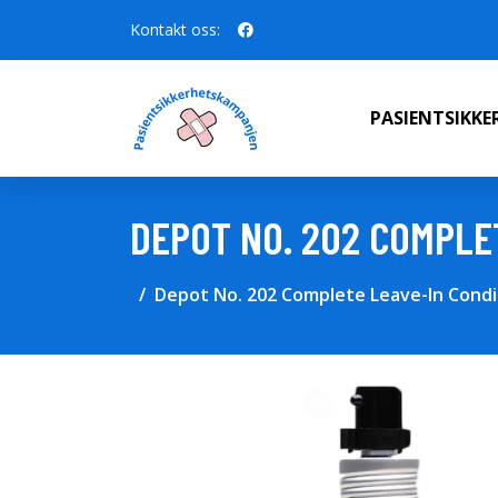
Kontakt oss:
PASIENTSIKK
DEPOT NO. 202 COMPLE
Depot No. 202 Complete Leave-In Condi