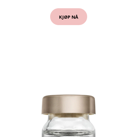
KJØP NÅ