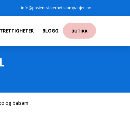
info@pasientsikkerhetskampanjen.no
NTRETTIGHETER
BLOGG
BUTIKK
ML
po og balsam