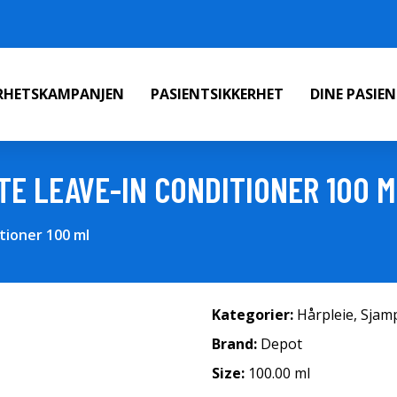
ERHETSKAMPANJEN
PASIENTSIKKERHET
DINE PASIE
TE LEAVE-IN CONDITIONER 100 
tioner 100 ml
Kategorier:
Hårpleie
,
Sjam
Brand:
Depot
Size:
100.00 ml