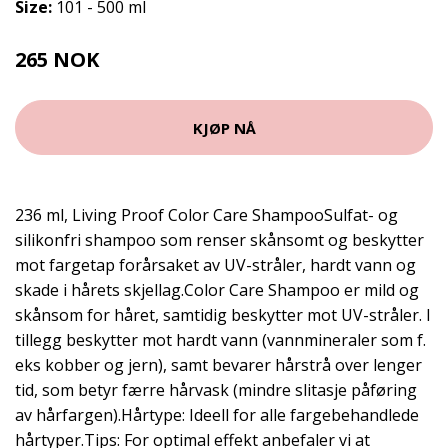
Size:
101 - 500 ml
265 NOK
379 NOK
KJØP NÅ
236 ml, Living Proof Color Care ShampooSulfat- og
silikonfri shampoo som renser skånsomt og beskytter
mot fargetap forårsaket av UV-stråler, hardt vann og
skade i hårets skjellag.Color Care Shampoo er mild og
skånsom for håret, samtidig beskytter mot UV-stråler. I
tillegg beskytter mot hardt vann (vannmineraler som f.
eks kobber og jern), samt bevarer hårstrå over lenger
tid, som betyr færre hårvask (mindre slitasje påføring
av hårfargen).Hårtype: Ideell for alle fargebehandlede
hårtyper.Tips: For optimal effekt anbefaler vi at