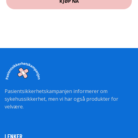
KJØP NÅ
Pasientsikkerhetskampanjen informerer om
sykehussikkerhet, men vi har også produkter for
velvære.
LENKER