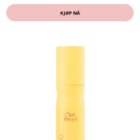
KJØP NÅ