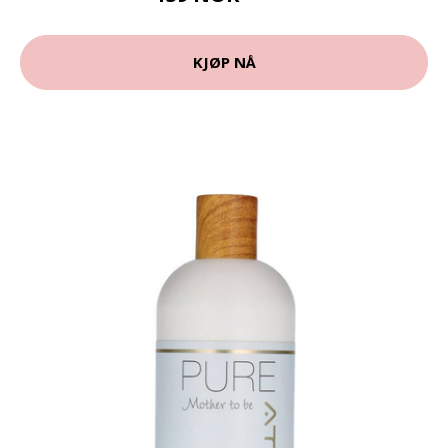
KJØP NÅ