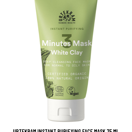
URTEKRAM INSTANT PURIFYING FACE MASK 75 ML