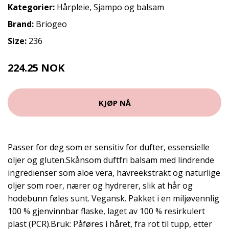
Kategorier:
Hårpleie
,
Sjampo og balsam
Brand:
Briogeo
Size:
236
224.25 NOK
299 NOK
KJØP NÅ
Passer for deg som er sensitiv for dufter, essensielle
oljer og gluten.Skånsom duftfri balsam med lindrende
ingredienser som aloe vera, havreekstrakt og naturlige
oljer som roer, nærer og hydrerer, slik at hår og
hodebunn føles sunt. Vegansk. Pakket i en miljøvennlig
100 % gjenvinnbar flaske, laget av 100 % resirkulert
plast (PCR).Bruk: Påføres i håret, fra rot til tupp, etter