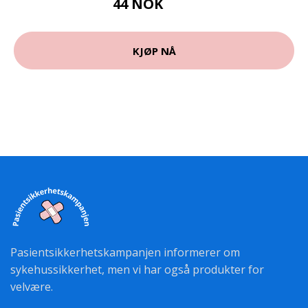
44 NOK
59 NOK
KJØP NÅ
Pasientsikkerhetskampanjen informerer om
sykehussikkerhet, men vi har også produkter for
velvære.