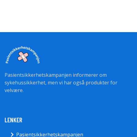
Pasientsikkerhetskampanjen informerer om
sykehussikkerhet, men vi har også produkter for
velvære.
LENKER
Pasientsikkerhetskampanjen