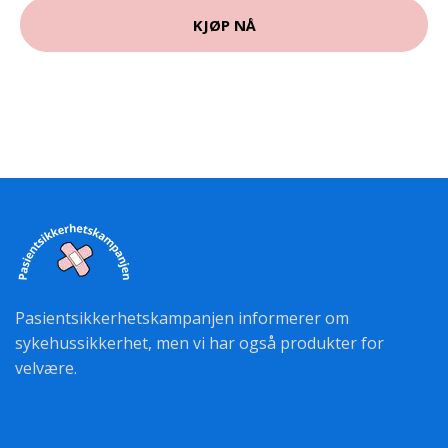
KJØP NÅ
Pasientsikkerhetskampanjen informerer om
sykehussikkerhet, men vi har også produkter for
velvære.