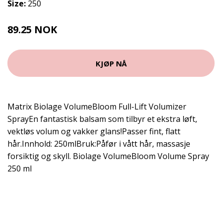
Size:
250
89.25 NOK
119 NOK
KJØP NÅ
Matrix Biolage VolumeBloom Full-Lift Volumizer
SprayEn fantastisk balsam som tilbyr et ekstra løft,
vektløs volum og vakker glans!Passer fint, flatt
hår.Innhold: 250mlBruk:Påfør i vått hår, massasje
forsiktig og skyll. Biolage VolumeBloom Volume Spray
250 ml