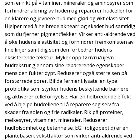
som er rikt på vitaminer, mineraler og aminosyrer som
forhindrer aldring av huden og reparerer hudceller for
en klarere og jevnere hud med glød og økt elastisitet.
Hjelper med å helbrede aknearr og skadet hud samtidig
som du fjerner pigmentflekker. Virker anti-aldrende ved
å øke hudens elastisitet og forhindrer fremkomsten av
fine linjer samtidig som den forbedrer hudens
eksisterende tekstur. Myker opp tørr/ru/ujevn
hudtekstur gjennom sine reparerende egenskaper
mens den fukter dypt. Reduserer også størrelsen på
forstørrede porer. Bifida ferment lysate: en type
probiotika som styrker hudens beskyttende barriere
og aktiverer cellefornyelse. Har en helbredende effekt
ved å hjelpe hudcellene til å reparere seg selv fra
skader fra solen og frie radikaler. Rik på proteiner,
melkesyrer, vitaminer, mineraler. Reduserer
hudfølsomhet og betennelse. EGF (oligopeptid) er en
plantebasert vekstfaktor som virker anti-aldrende ved