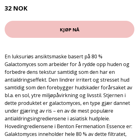
32 NOK
43 NOK
KJØP NÅ
En luksuriøs ansiktsmaske basert på 80 %
Galactomyces som arbeider for å rydde opp huden og
forbedre dens tekstur samtidig som den har en
antialdringseffekt. Den lindrer irritert og stresset hud
samtidig som den forebygger hudskader forårsaket av
bl.a. en sol, ytre miljøpåvirkning og livsstil. Stjernen i
dette produktet er galactomyces, en type gjær dannet
under gjæring av ris – en av de mest populære
antialdringsingrediensene i asiatisk hudpleie.
Hovedingrediensene i Benton Fermenation Essence er:
Galaktomyces inneholder hele 80 % av dette filtratet,