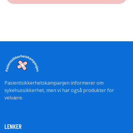
Pasientsikkerhetskampanjen informerer om
sykehussikkerhet, men vi har også produkter for
velvære.
LENKER